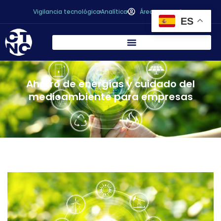
Vigilancia tecnológica
Analítica
Área personal
ES
Ahorro de energías y cuidado del
medioambiente para empresas