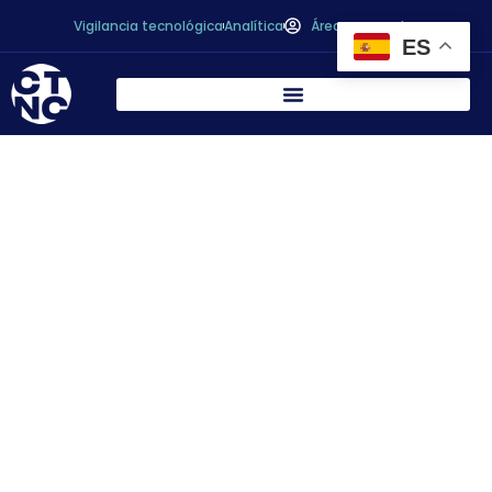
Vigilancia tecnológica
Analítica
Área personal
ES
CONÓCENOS
El Centro Tecnológico Nacional de la Conserva
(CTNC) es una asociación privada sin ánimo
de lucro. Con más de 50 años de experiencia,
trabajamos para impulsar la competitividad de
las empresas a través de la investigación,
desarrollo e innovación.