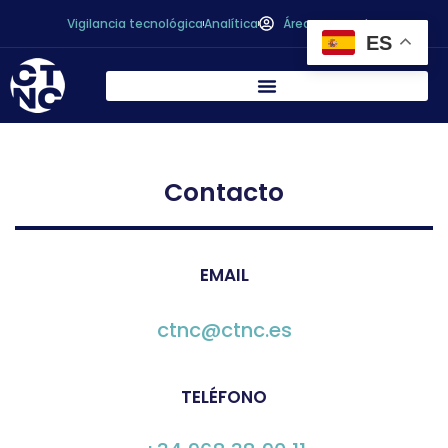
Vigilancia tecnológica
Analítica
Área personal
ES
Contacto
EMAIL
ctnc@ctnc.es
TELÉFONO