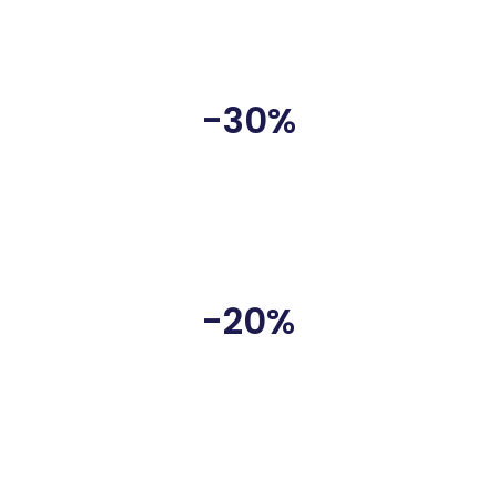
DESCUENTOS
-30%
Asociados CTNC
-20%
Estudiantes y Desempleados