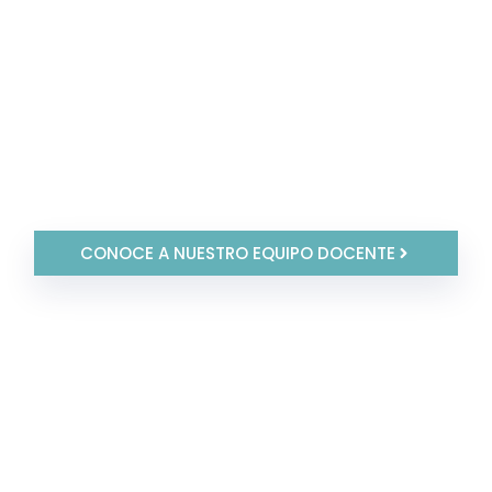
adquirir
conocimientos y competencias
especializadas
Expertos
en la materia, especializados en
diferentes sectores y tecnologías
CONOCE A NUESTRO EQUIPO DOCENTE