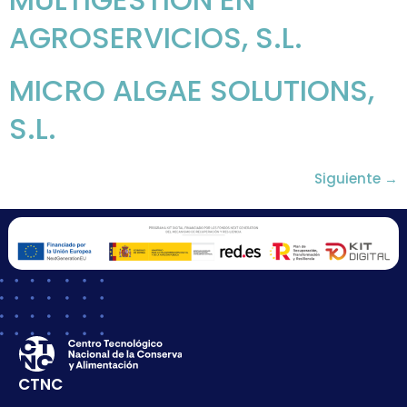
AGROSERVICIOS, S.L.
MICRO ALGAE SOLUTIONS,
S.L.
Siguiente
→
CTNC