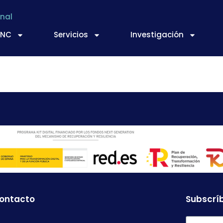
nal
TNC
Servicios
Investigación
ÑOZ Y PUJANTE, S.L
contacto
Subscríb