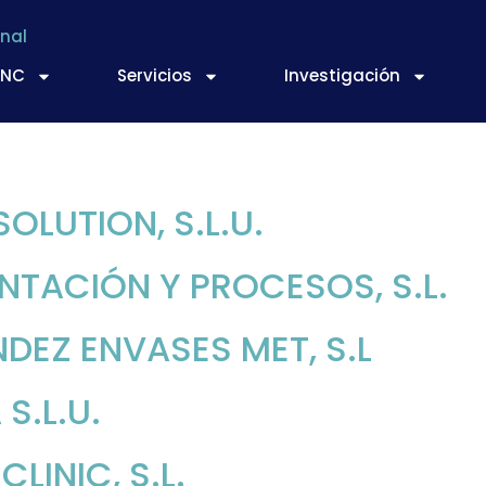
nal
TNC
Servicios
Investigación
dos
OLUTION, S.L.U.
NTACIÓN Y PROCESOS, S.L.
DEZ ENVASES MET, S.L
S.L.U.
INIC, S.L.