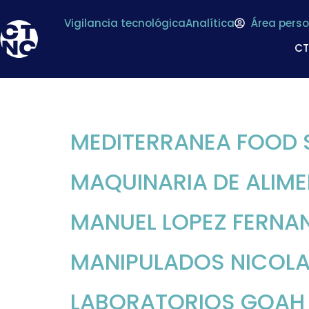
Vigilancia tecnológica
Analítica
Área perso
C
Archivos:
Asocia
MEDITERRANEA FOOD S
MAQUINARIA DE ALIME
MANUEL LOPEZ FERNAN
MANIPULADOS NICOLA 
LABORATORIOS GOAH CL