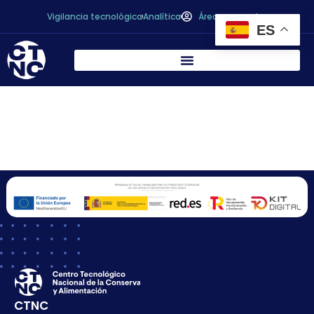
Vigilancia tecnológica
Analítica
Área personal
ES
MICRO ALGAE
SOLUTIONS, S.L.
CTNC