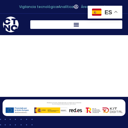
Vigilancia tecnológica
Analítica
Área personal
ES
SONOCO
EMBALAJES
METALICOS ESPAÑA,
S.A.U.