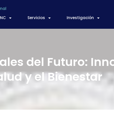
nal
TNC
Servicios
Investigación
les del Futuro: Inn
alud y el Bienestar