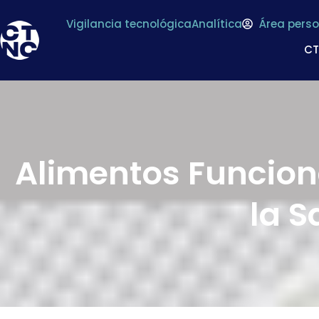
Vigilancia tecnológica
Analítica
Área perso
C
Alimentos Funciona
la S