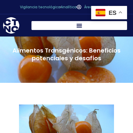
Vigilancia tecnológica
Analítica
Área personal
ES
Alimentos Transgénicos: Beneficios
potenciales y desafíos