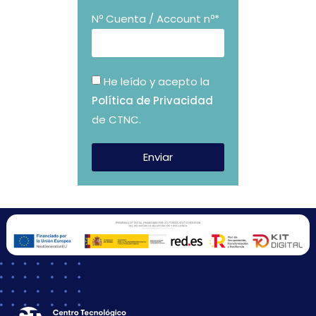
Nº Cuenta / Account nº*
He leído y acepto la
Política de Privacidad
de CTNC.
Enviar