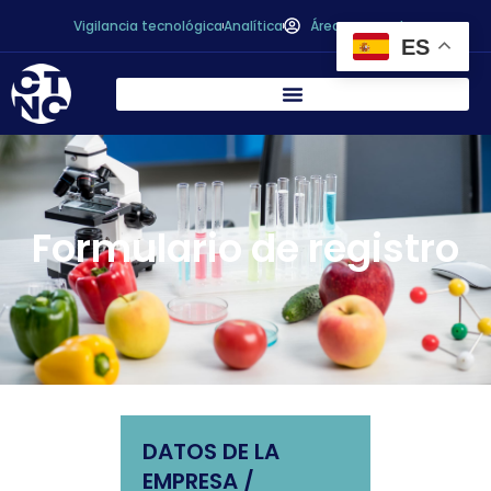
Vigilancia tecnológica
Analítica
Área personal
ES
Formulario de registro
DATOS DE LA
EMPRESA /