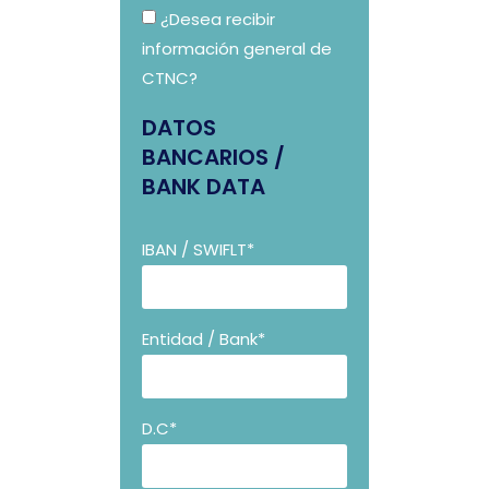
¿Desea recibir
información general de
CTNC?
DATOS
BANCARIOS /
BANK DATA
IBAN / SWIFLT*
Entidad / Bank*
D.C*