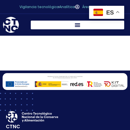
Vigilancia tecnológica
Analítica
Área personal
ES
Memoria Anual
CTNC 2024
CTNC