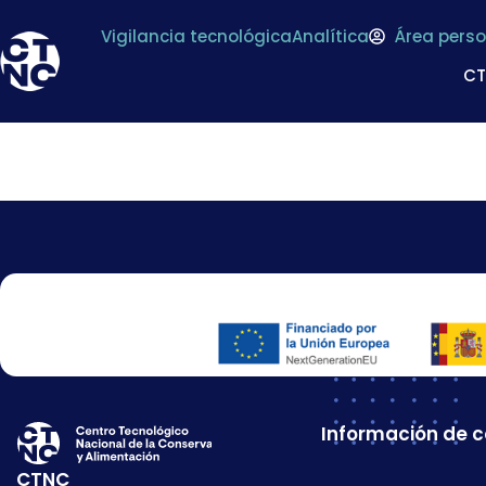
Vigilancia tecnológica
Analítica
Área perso
C
Memoria Anual C
Información de 
CTNC