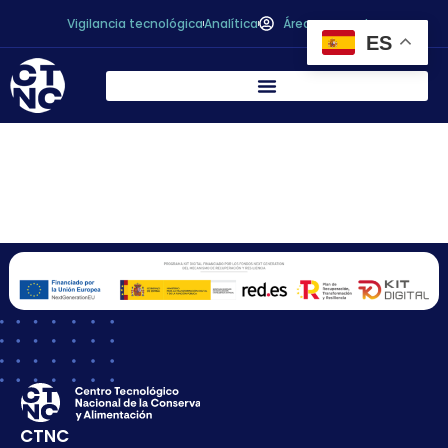
Vigilancia tecnológica
Analítica
Área personal
ES
ALINATUR PETFOOD,
S.L.
CTNC