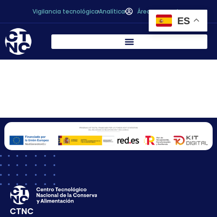
Vigilancia tecnológica
Analítica
Área personal
ES
BERNAL
ALIMENTACION, S.L.
CTNC