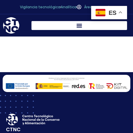
Vigilancia tecnológica
Analítica
Área personal
ES
CAMPOMAR
NATURE, S.L.
CTNC