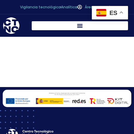
Vigilancia tecnológica
Analítica
Área personal
ES
COCINA DE IDEAS EN
LA NATURALEZA,
S.L.U.