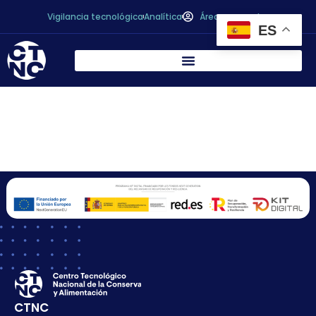
Vigilancia tecnológica
Analítica
Área personal
ES
CONSERVAS
HUERTAS, S.A.
CTNC