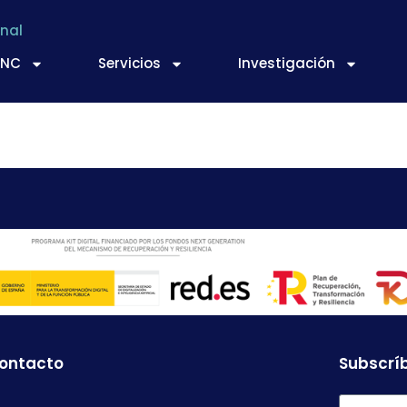
nal
TNC
Servicios
Investigación
L MEDITERRANEO, S.L.U
contacto
Subscríb