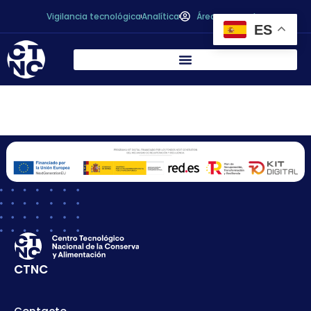
Vigilancia tecnológica
Analítica
Área personal
ES
FRIPOZO, S.A.
CTNC