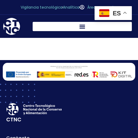
Vigilancia tecnológica
Analítica
Área personal
ES
FRUYPER, S.A.
CTNC