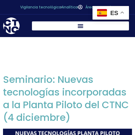
Vigilancia tecnológica
Analítica
Área personal
ES
Categoría Cursos:
Seminario
Seminario: Nuevas
tecnologías incorporadas
a la Planta Piloto del CTNC
(4 diciembre)