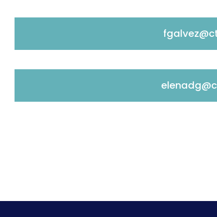
fgalvez@ct
elenadg@c