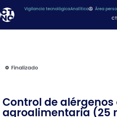
Vigilancia tecnológica
Analítica
Área perso
C
Finalizado
Control de alérgenos 
agroalimentaria (25