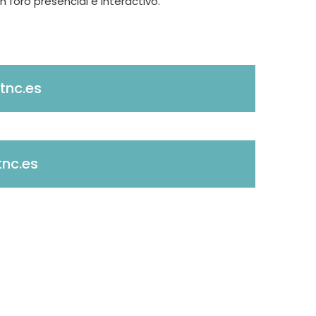
 foro presencial e interactivo.
tnc.es
nc.es