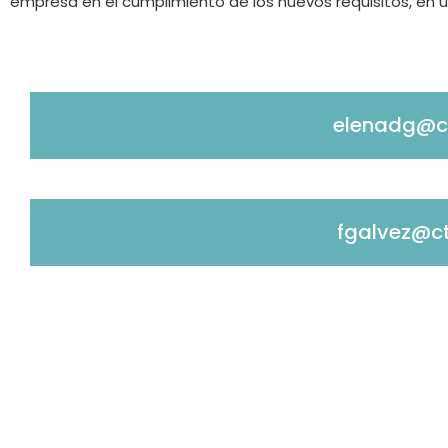
empresa en el cumplimiento de los nuevos requisitos, en un
elenadg@c
fgalvez@ct