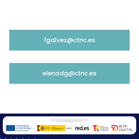
fgalvez@ctnc.es
elenadg@ctnc.es