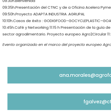
09:30h.Bienvenida
09:35h.Presentación del CTNC y de a Oficina Acelera Pym
09:50h.Proyecto ADAPTA INDUSTRIA .AGRUPAL
10:10h.Casos de éxito : GODIGFOOD–GOCYCLEPLASTIC–G
10:45h.Café y Networking 11:15 h Presentación de la guía d
sector agroalimentario. Proyecto europeo Agro2Circular 11:
Evento organizado en el marco del proyecto europeo Agr
ana.morales@agrof
fgalvez@ct