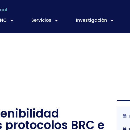
nal
TNC
Servicios
Investigación
enibilidad
 protocolos BRC e