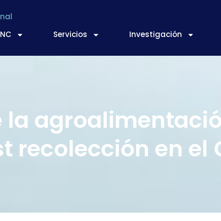
nal
TNC
Servicios
Investigación
la agroalimentación
t recolección en el