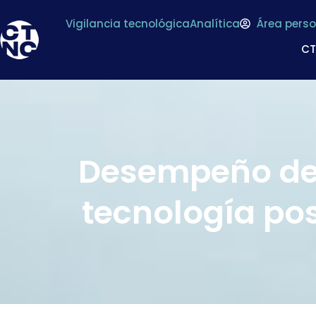
Vigilancia tecnológica
Analítica
Área perso
C
Desempeño de 
tecnología pos