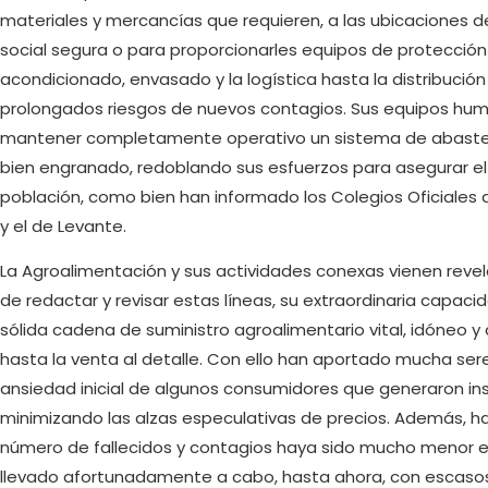
materiales y mercancías que requieren, a las ubicaciones d
social segura o para proporcionarles equipos de protección 
acondicionado, envasado y la logística hasta la distribución
prolongados riesgos de nuevos contagios. Sus equipos hum
mantener completamente operativo un sistema de abasteci
bien engranado, redoblando sus esfuerzos para asegurar el
población, como bien han informado los Colegios Oficiales
y el de Levante.
La Agroalimentación y sus actividades conexas vienen rev
de redactar y revisar estas líneas, su extraordinaria capac
sólida cadena de suministro agroalimentario vital, idóneo y d
hasta la venta al detalle. Con ello han aportado mucha sere
ansiedad inicial de algunos consumidores que generaron in
minimizando las alzas especulativas de precios. Además, h
número de fallecidos y contagios haya sido mucho menor en
llevado afortunadamente a cabo, hasta ahora, con escasos