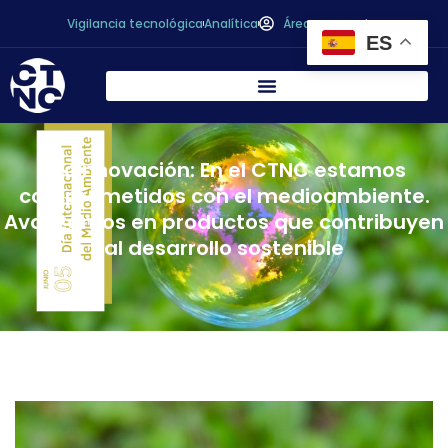
Vigilancia tecnológica
Analítica
Área personal
ES
Ecoinnovación: En el CTNC estamos
comprometidos con el medioambiente.
Avanzamos en productos que contribuyen
al desarrollo sostenible