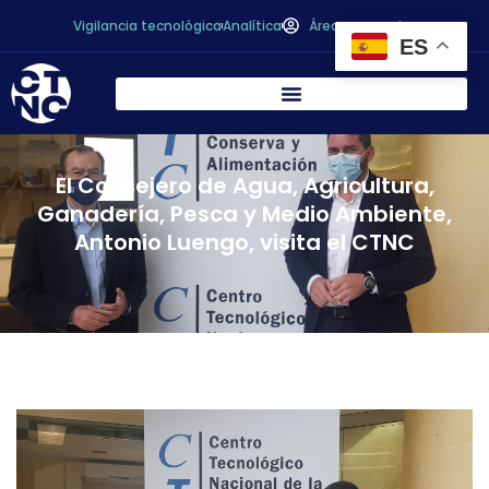
Vigilancia tecnológica
Analítica
Área personal
ES
El Consejero de Agua, Agricultura,
Ganadería, Pesca y Medio Ambiente,
Antonio Luengo, visita el CTNC