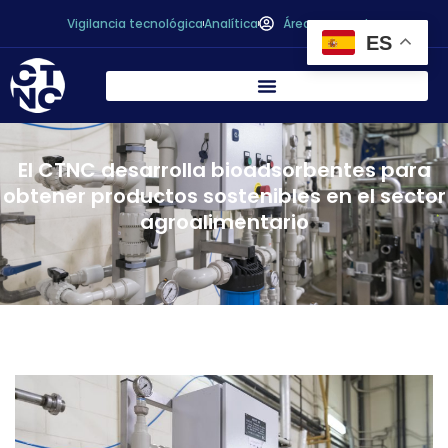
Vigilancia tecnológica
Analítica
Área personal
ES
El CTNC desarrolla bioadsorbentes para
obtener productos sostenibles en el sector
agroalimentario