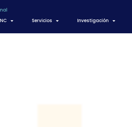
nal
TNC
Servicios
Investigación
 cosmecéuticos y nu
tir de microalgas