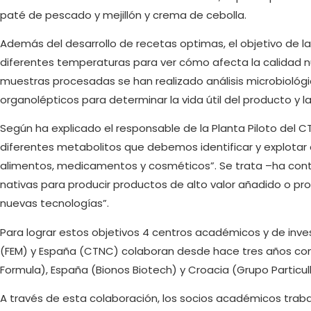
paté de pescado y mejillón y crema de cebolla.
Además del desarrollo de recetas optimas, el objetivo de l
diferentes temperaturas para ver cómo afecta la calidad nut
muestras procesadas se han realizado análisis microbiológico
organolépticos para determinar la vida útil del producto y l
Según ha explicado el responsable de la Planta Piloto del C
diferentes metabolitos que debemos identificar y explotar
alimentos, medicamentos y cosméticos”. Se trata –ha cont
nativas para producir productos de alto valor añadido o p
nuevas tecnologías”.
Para lograr estos objetivos 4 centros académicos y de invest
(FEM) y España (CTNC) colaboran desde hace tres años con t
Formula), España (Bionos Biotech) y Croacia (Grupo Particull
A través de esta colaboración, los socios académicos traba