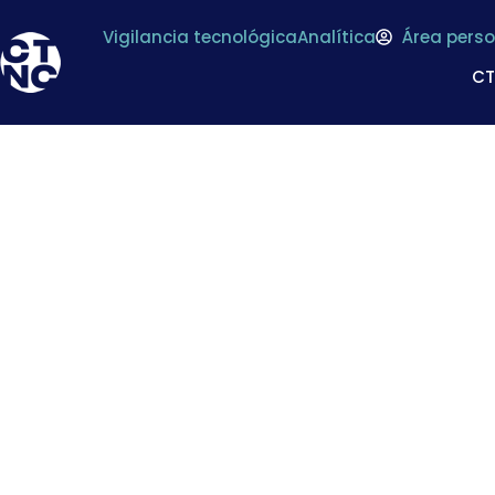
Vigilancia tecnológica
Analítica
Área perso
C
El CTNC desarrolla
par