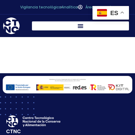
Vigilancia tecnológica
Analítica
Área personal
ES
Angel Martínez
Sanmartin
CTNC