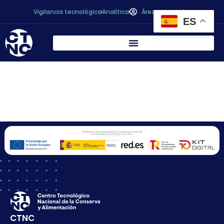
Vigilancia tecnológica
Analítica
Área personal
ES
Mariano Cerezo
Zambudio
CTNC