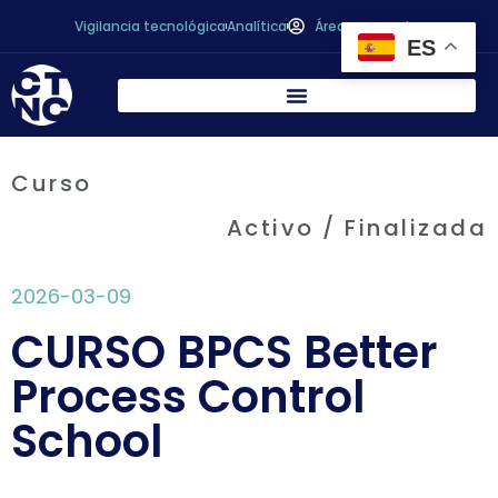
Vigilancia tecnológica
Analítica
Área personal
ES
Curso
Activo / Finalizada
2026-03-09
CURSO BPCS Better
Process Control
School