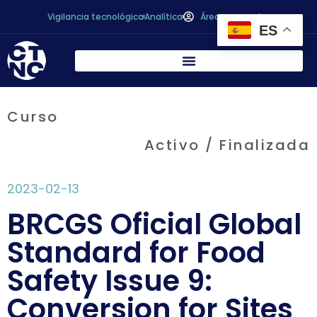
Vigilancia tecnológica
Analítica
Área personal
ES
Curso
Activo / Finalizada
2023-02-13
BRCGS Oficial Global
Standard for Food
Safety Issue 9:
Conversion for Sites