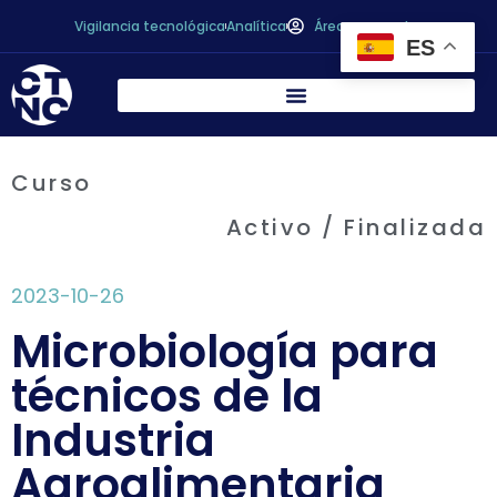
Vigilancia tecnológica
Analítica
Área personal
ES
Curso
Activo / Finalizada
2023-10-26
Microbiología para
técnicos de la
Industria
Agroalimentaria