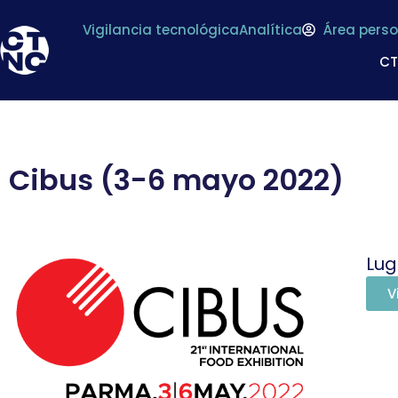
Vigilancia tecnológica
Analítica
Área perso
C
Cibus (3-6 mayo 2022)
Lug
V