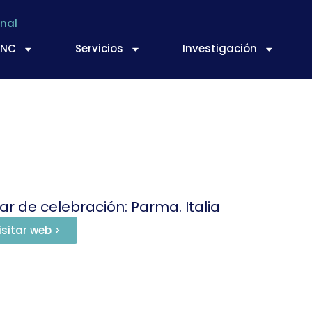
nal
TNC
Servicios
Investigación
ar de celebración: Parma. Italia
isitar web >