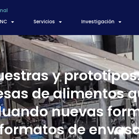
nal
TNC
Servicios
Investigación
stras y prototipos
esas de alimentos q
uando nuevas form
s formatos de envas