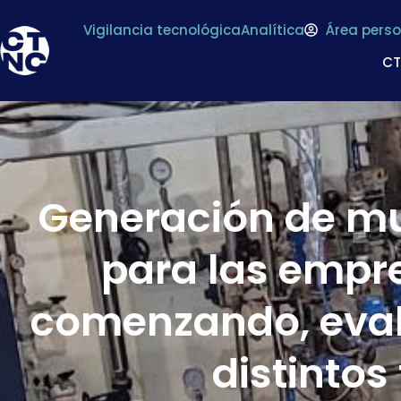
Vigilancia tecnológica
Analítica
Área perso
C
Generación de mue
para las empr
comenzando, eval
distinto