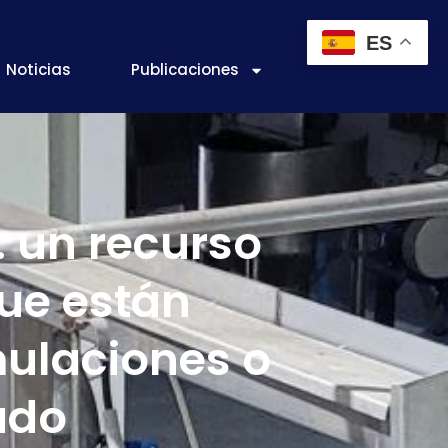
ES
Noticias
Publicaciones
: un recurso
ue están
ulaciones o
ado