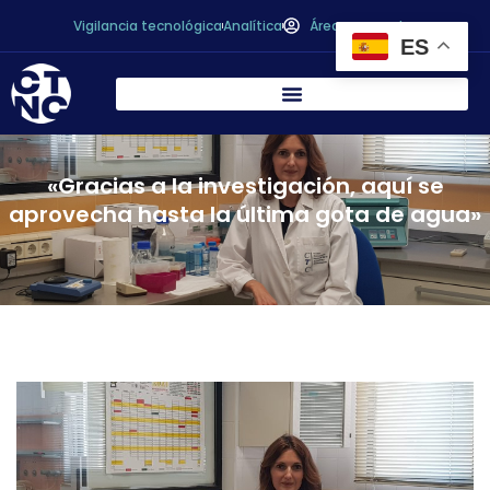
Vigilancia tecnológica
Analítica
Área personal
ES
«Gracias a la investigación, aquí se
aprovecha hasta la última gota de agua»