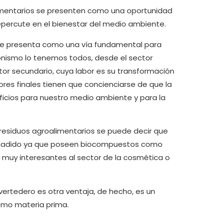
limentarios se presenten como una oportunidad
epercute en el bienestar del medio ambiente.
r se presenta como una vía fundamental para
agonismo lo tenemos todos, desde el sector
tor secundario, cuya labor es su transformación
ores finales tienen que concienciarse de que la
icios para nuestro medio ambiente y para la
s residuos agroalimentarios se puede decir que
or añadido ya que poseen biocompuestos como
 muy interesantes al sector de la cosmética o
 vertedero es otra ventaja, de hecho, es un
omo materia prima.