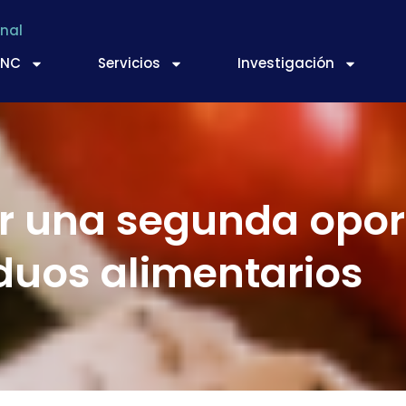
nal
TNC
Servicios
Investigación
r una segunda opor
duos alimentarios