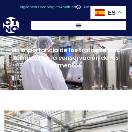
Vigilancia tecnológica
Analítica
Área personal
ES
La importancia de los tratamientos
térmicos en la conservación de los
alimentos