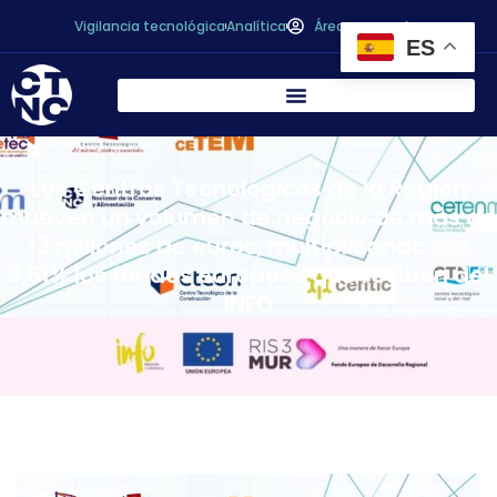
Vigilancia tecnológica
Analítica
Área personal
ES
Los Centros Tecnológicos de la Región
mueven un volumen de negocio de más de
13 millones de euros, multiplicando por
3,51% los fondos europeos que reciben del
INFO