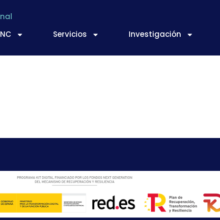
nal
TNC
Servicios
Investigación
Agrupal , José García,
e la Ciudad de Murcia 
 agrupación