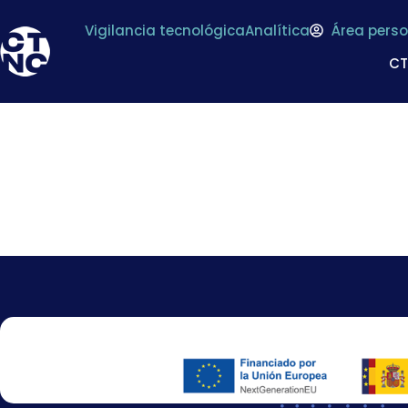
Vigilancia tecnológica
Analítica
Área perso
C
El presidente de 
Medalla de Oro d
centenario de la