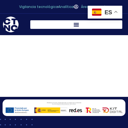
Vigilancia tecnológica
Analítica
Área personal
ES
REUNIÓN DEL
CONSEJO RECTOR
EN BODEGAS
CARCHELO