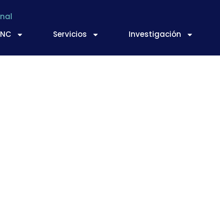
nal
TNC
Servicios
Investigación
is de Seguridad Alim
ma de Salud Pública