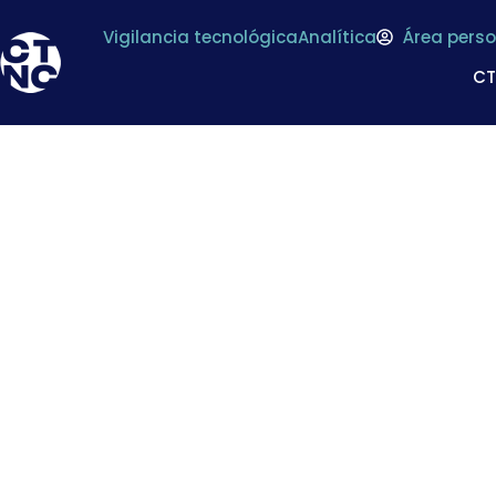
Vigilancia tecnológica
Analítica
Área perso
C
Esto no es una cris
proble