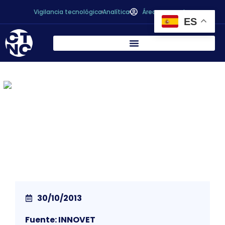
Vigilancia tecnológica
Analítica
Área personal
ES
<span style="color:#0174DF;"
INNOVET
2013, Lyon (France). November 25th &
26th
30/10/2013
Fuente: INNOVET