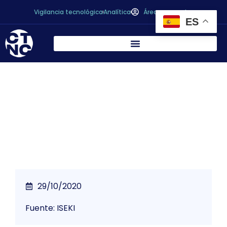
Vigilancia tecnológica
Analítica
Área personal
ES
25th Issue of the ISEKI-Food Association
Newsletter
29/10/2020
Fuente: ISEKI