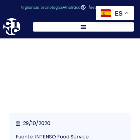
Vigilancia tecnológica
Analítica
Área personal
ES
¡A comer insectos! Start ups, grandes
marcas e inversores que apuestan por
ellos
29/10/2020
Fuente: INTENSO Food Service